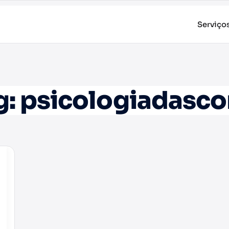
Serviço
g:
psicologiadasco