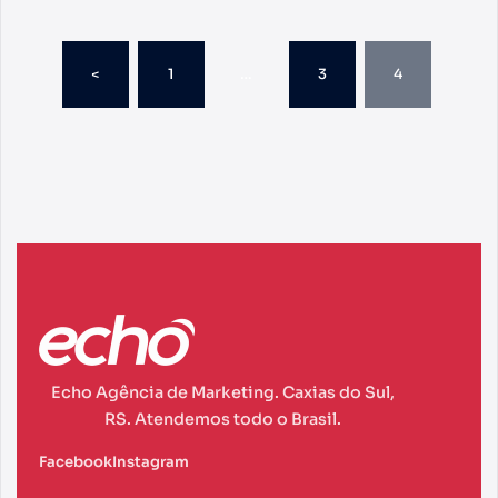
<
1
…
3
4
Echo Agência de Marketing. Caxias do Sul,
RS. Atendemos todo o Brasil.
Facebook
Instagram