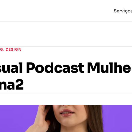
Serviço
NG
,
DESIGN
sual Podcast Mulhe
ina2